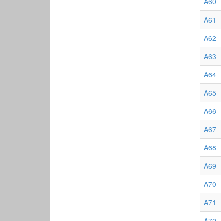
A60
A61
A62
A63
A64
A65
A66
A67
A68
A69
A70
A71
A72