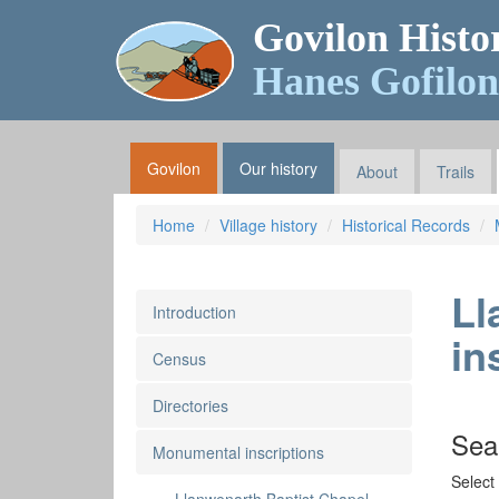
Govilon Histo
Hanes Gofilon
Govilon
Our history
About
Trails
Home
Village history
Historical Records
Ll
Introduction
in
Census
Directories
Sea
Monumental inscriptions
Select