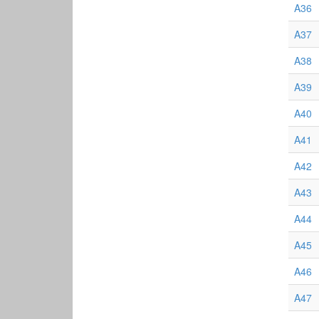
A36
A37
A38
A39
A40
A41
A42
A43
A44
A45
A46
A47