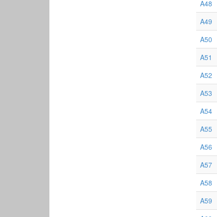
A48
A49
A50
A51
A52
A53
A54
A55
A56
A57
A58
A59