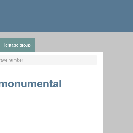
Heritage group
rave number
 monumental