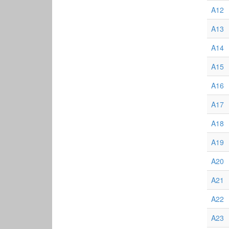
A12
A13
A14
A15
A16
A17
A18
A19
A20
A21
A22
A23