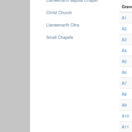
Llanwenarth Baptist Chapel
Grav
Christ Church
A1
Llanwenarth Citra
A2
Small Chapels
A3
A4
A5
A6
A7
A8
A9
A10
A11