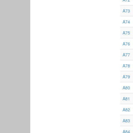
A73
A74
A75
A76
A77
A78
A79
A80
A81
A82
A83
A84