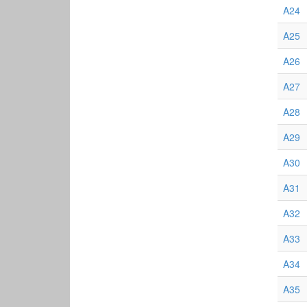
A24
A25
A26
A27
A28
A29
A30
A31
A32
A33
A34
A35